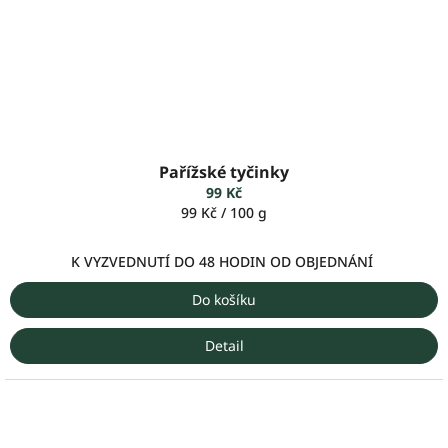
Pařížské tyčinky
99 Kč
Měrná
99 Kč / 100 g
cena:
K VYZVEDNUTÍ DO 48 HODIN OD OBJEDNÁNÍ
Do košíku
Detail