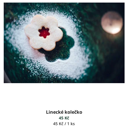
Linecké kolečko
45 Kč
Měrná
45 Kč / 1 ks