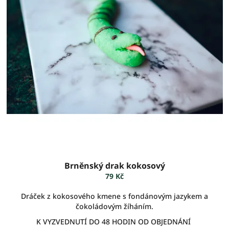
r
o
d
u
k
t
ů
Brněnský drak kokosový
79 Kč
Dráček z kokosového kmene s fondánovým jazykem a
čokoládovým žíháním.
K VYZVEDNUTÍ DO 48 HODIN OD OBJEDNÁNÍ