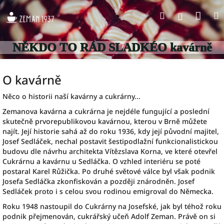
Přejít
Nák
Hledat
na
Přihlášen
obsah
koší
NĚKDO TO RÁD SLADKÉ
O kavárně
O kavárně
Něco o historii naší kavárny a cukrárny...
Zemanova kavárna a cukrárna je nejdéle fungující a poslední
skutečně prvorepublikovou kavárnou, kterou v Brně můžete
najít. Její historie sahá až do roku 1936, kdy její původní majitel,
Josef Sedláček, nechal postavit šestipodlažní funkcionalistickou
budovu dle návrhu architekta Vítězslava Korna, ve které otevřel
Cukrárnu a kavárnu u Sedláčka. O vzhled interiéru se poté
postaral Karel Růžička. Po druhé světové válce byl však podnik
Josefa Sedláčka zkonfiskován a později znárodněn. Josef
Sedláček proto i s celou svou rodinou emigroval do Německa.
Roku 1948 nastoupil do Cukrárny na Josefské, jak byl téhož roku
podnik přejmenován, cukrářský učeň Adolf Zeman. Právě on si