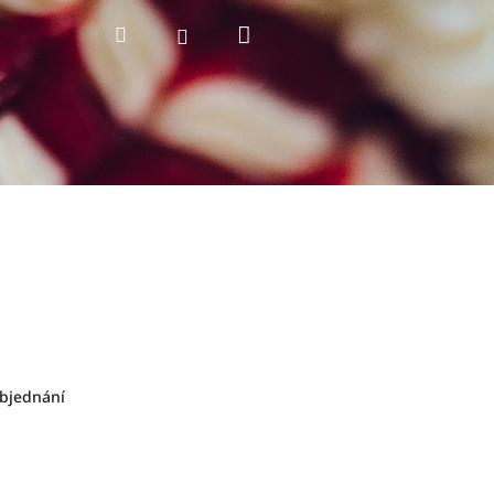
Nákupní
Hledat
Přihlášení
košík
objednání