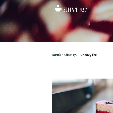
Přejít
na
obsah
Domů
/
Zákusky
/
Punčový řez