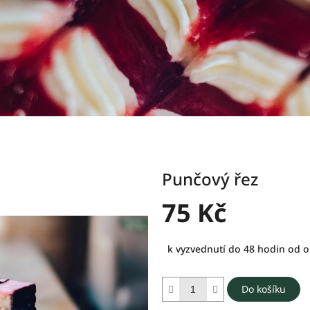
Punčový řez
75 Kč
Měrná
k vyzvednutí do 48 hodin od 
cena:
Do košíku