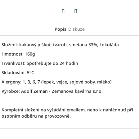
Facebook
Twitter
Popis
Diskuze
Složení: kakaový piškot, tvaroh, smetana 33%, čokoláda
Hmotnost: 160g
Trvanlivost: Spotřebujte do 24 hodin
Skladování: 5°C
Alergeny: 1, 3, 6, 7 (lepek, vejce, sojové boby, mléko)
Výrobce: Adolf Zeman - Zemanova kavárna s.r.o.
Kompletní složení na vyžádání emailem, nebo k nahlédnutí při
osobním odběru na provozovně.
Z
á